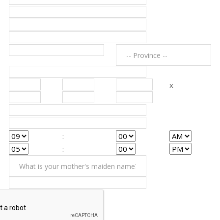
x
:
: